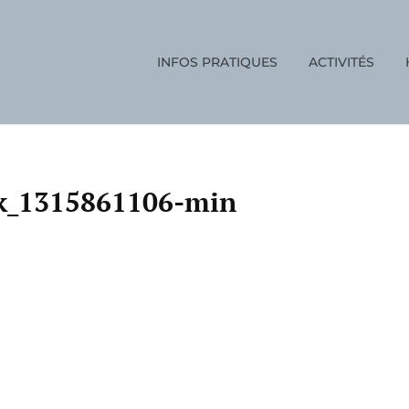
INFOS PRATIQUES
ACTIVITÉS
ON
ck_1315861106-min