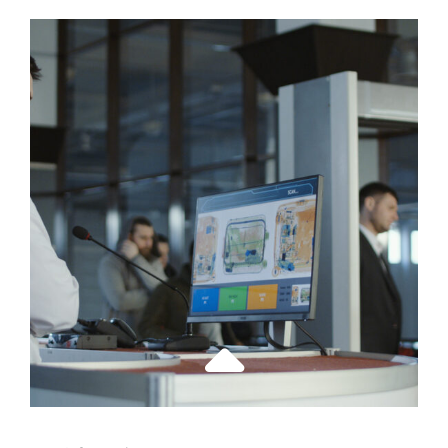
FAMILLE
:
OÙ
ALLER
ET
COMMENT
S’ORGANISER