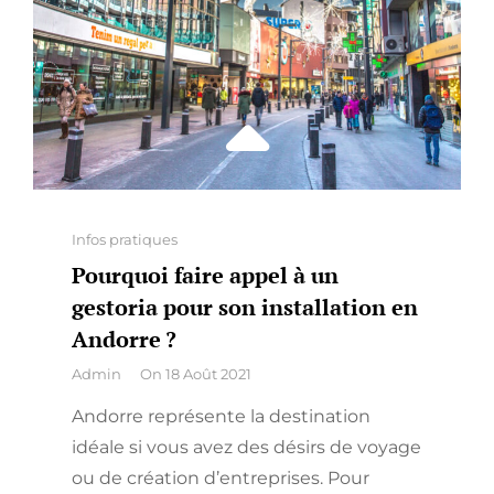
Categories
Infos pratiques
Pourquoi faire appel à un
gestoria pour son installation en
Andorre ?
By
Admin
On
18 Août 2021
Andorre représente la destination
idéale si vous avez des désirs de voyage
ou de création d’entreprises. Pour