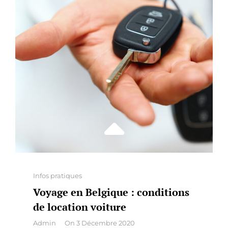
QUI
FAIRE
CONFIANCE
?
Categories
Infos pratiques
Voyage en Belgique : conditions
de location voiture
By
Admin
On
3 Décembre 2020