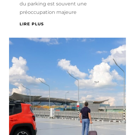
du parking est souvent une
préoccupation majeure
GUIDE
LIRE PLUS
COMPLET
DES
PARKINGS
D’AÉROPORT
:
TROUVER
LA
MEILLEURE
OFFRE