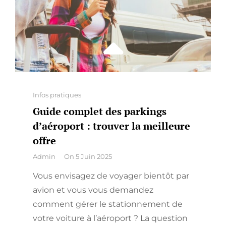
Categories
Infos pratiques
Guide complet des parkings
d’aéroport : trouver la meilleure
offre
By
Admin
On
5 Juin 2025
Vous envisagez de voyager bientôt par
avion et vous vous demandez
comment gérer le stationnement de
votre voiture à l’aéroport ? La question