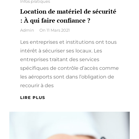
Categories
Infos pratiques
Location de matériel de sécurité
: À qui faire confiance ?
By
Admin
On
11 Mars 2021
Les entreprises et institutions ont tous
intérêt à sécuriser ses locaux. Les
entreprises traitant des services
spécifiques de contrôle d’accès comme
les aéroports sont dans l’obligation de
recourir à des
LOCATION
LIRE PLUS
DE
MATÉRIEL
DE
SÉCURITÉ
:
À