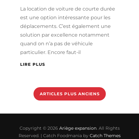
La location de voiture de courte durée
est une option intéressante pour les
déplacements. C’est également une
solution par excellence notamment
quand on n’a pas de véhicule
particulier. Encore faut-il
VOYAGE
LIRE PLUS
EN
BELGIQUE
Navigation
:
CONDITIONS
des
ARTICLES PLUS ANCIENS
DE
articles
LOCATION
VOITURE
Copyright © 2026
Ariège expansion
. All Rights
Reserved. | Catch Foodmania by
Catch Themes