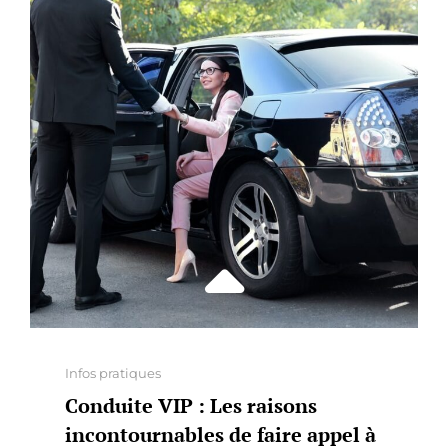
CHARLEROI
:
NOS
CONSEILS
Categories
Infos pratiques
Conduite VIP : Les raisons
incontournables de faire appel à