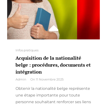
Categories
Infos pratiques
Acquisition de la nationalité
belge : procédures, documents et
intégration
By
Admin
On
11 Novembre 2025
Obtenir la nationalité belge représente
une étape importante pour toute
personne souhaitant renforcer ses liens