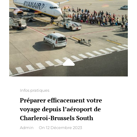
À
UN
CHAUFFEUR
PRIVÉ!
Categories
Infos pratiques
Préparer efficacement votre
voyage depuis l’aéroport de
Charleroi-Brussels South
By
Admin
On
12 Décembre 2023