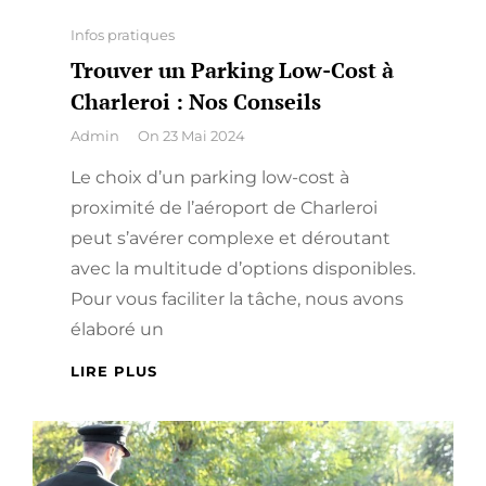
Categories
Infos pratiques
Trouver un Parking Low-Cost à
Charleroi : Nos Conseils
By
Admin
On
23 Mai 2024
Le choix d’un parking low-cost à
proximité de l’aéroport de Charleroi
peut s’avérer complexe et déroutant
avec la multitude d’options disponibles.
Pour vous faciliter la tâche, nous avons
élaboré un
TROUVER
LIRE PLUS
UN
PARKING
LOW-
COST
À