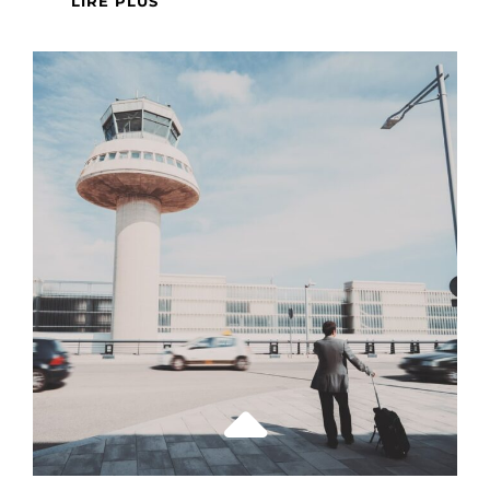
LIRE PLUS
VOTRE
PARKING
SÉCURISÉ
:
LES
MEILLEURES
ASTUCES
POUR
UN
DÉPART
SEREIN