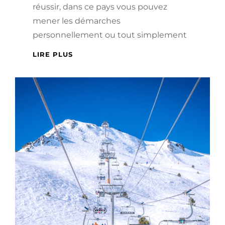
réussir, dans ce pays vous pouvez
mener les démarches
personnellement ou tout simplement
POURQUOI
LIRE PLUS
FAIRE
APPEL
À
UN
GESTORIA
POUR
SON
INSTALLATION
EN
ANDORRE ?