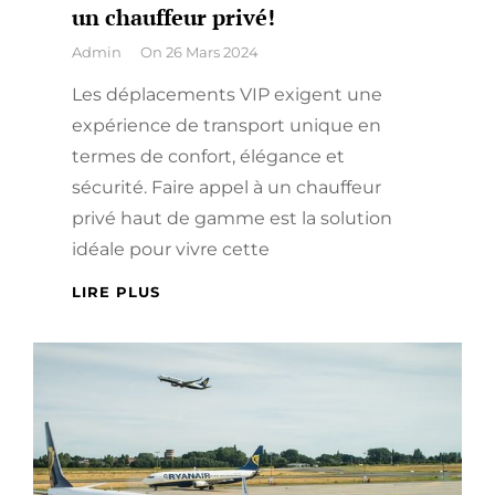
un chauffeur privé!
By
Admin
On
26 Mars 2024
Les déplacements VIP exigent une
expérience de transport unique en
termes de confort, élégance et
sécurité. Faire appel à un chauffeur
privé haut de gamme est la solution
idéale pour vivre cette
CONDUITE
LIRE PLUS
VIP
:
LES
RAISONS
INCONTOURNABLES
DE
FAIRE
APPEL