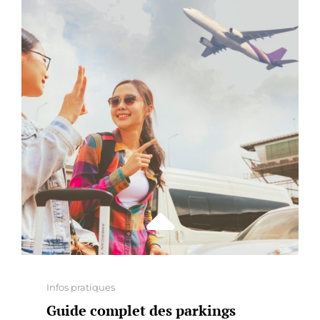
TRADITIONNELS
:
COMMENT
CHOISIR
SELON
VOS
ENVIES
?
Categories
Infos pratiques
Guide complet des parkings