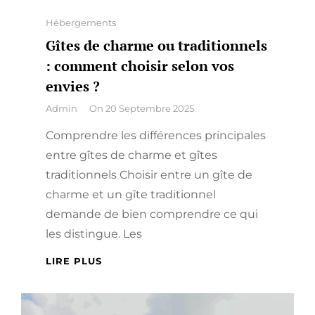
Categories
Hébergements
Gîtes de charme ou traditionnels
: comment choisir selon vos
envies ?
By
Admin
On
20 Septembre 2025
Comprendre les différences principales
entre gîtes de charme et gîtes
traditionnels Choisir entre un gîte de
charme et un gîte traditionnel
demande de bien comprendre ce qui
les distingue. Les
GÎTES
LIRE PLUS
DE
CHARME
OU