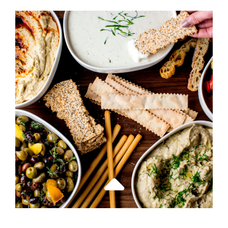
PARKING
SÉCURISÉ
:
LES
MEILLEURES
ASTUCES
POUR
UN
DÉPART
SEREIN