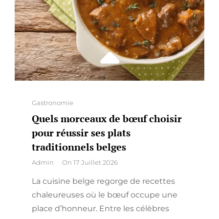
Categories
Gastronomie
Quels morceaux de bœuf choisir
pour réussir ses plats
traditionnels belges
By
Admin
On
17 Juillet 2026
La cuisine belge regorge de recettes
chaleureuses où le bœuf occupe une
place d’honneur. Entre les célèbres