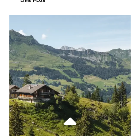
LIRE PLUS
DE
LA
NATIONALITÉ
BELGE
:
PROCÉDURES,
DOCUMENTS
ET
INTÉGRATION