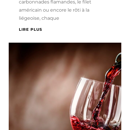
carbonnades flamandes, le filet
américain ou encore le rôti à la
liégeoise, chaque
QUELS
LIRE PLUS
MORCEAUX
DE
BŒUF
CHOISIR
POUR
RÉUSSIR
SES
PLATS
TRADITIONNELS
BELGES