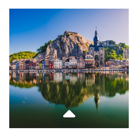
VOYAGE
CULINAIRE
MÉDITERRANÉEN
:
PARTAGEZ
DES
SAVEURS
DANS
VOTRE
RESTAURANT
PRÉFÉRÉ