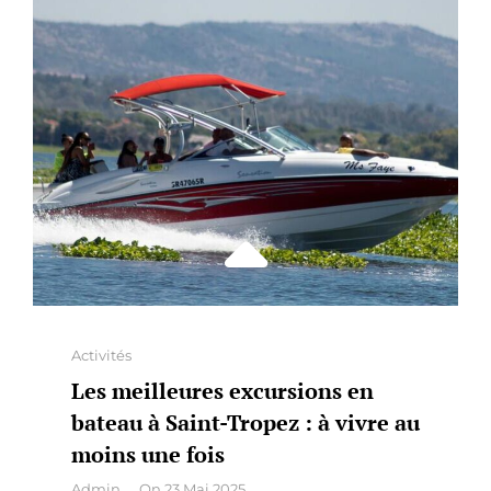
MEILLEURE
OFFRE
Categories
Activités
Les meilleures excursions en
bateau à Saint-Tropez : à vivre au
moins une fois
By
Admin
On
23 Mai 2025