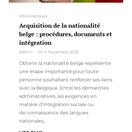
Categories
Infos pratiques
Acquisition de la nationalité
belge : procédures, documents et
intégration
By
Admin
On
11 Novembre 2025
Obtenir la nationalité belge représente
une étape importante pour toute
personne souhaitant renforcer ses liens
avec la Belgique. Entre les démarches
administratives, les exigences en
matière d’intégration sociale ou
de connaissance des langues
nationales,
ACQUISITION