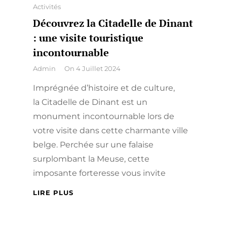
Categories
Activités
Découvrez la Citadelle de Dinant
: une visite touristique
incontournable
By
Admin
On
4 Juillet 2024
Imprégnée d’histoire et de culture,
la Citadelle de Dinant est un
monument incontournable lors de
votre visite dans cette charmante ville
belge. Perchée sur une falaise
surplombant la Meuse, cette
imposante forteresse vous invite
DÉCOUVREZ
LIRE PLUS
LA
CITADELLE
Navigation
DE