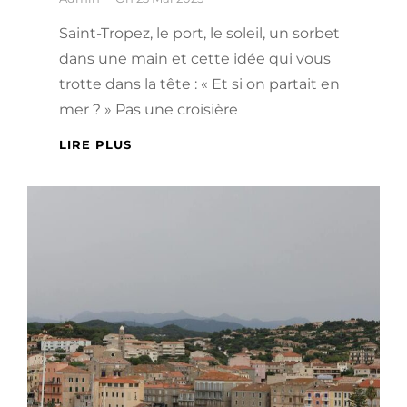
Saint-Tropez, le port, le soleil, un sorbet
dans une main et cette idée qui vous
trotte dans la tête : « Et si on partait en
mer ? » Pas une croisière
LES
LIRE PLUS
MEILLEURES
EXCURSIONS
EN
BATEAU
À
SAINT-
TROPEZ
:
À
VIVRE
AU
MOINS
UNE