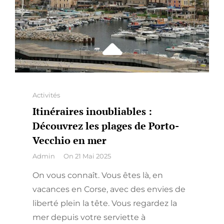
FOIS
Categories
Activités
Itinéraires inoubliables :
Découvrez les plages de Porto-
Vecchio en mer
By
Admin
On
21 Mai 2025
On vous connaît. Vous êtes là, en
vacances en Corse, avec des envies de
liberté plein la tête. Vous regardez la
mer depuis votre serviette à