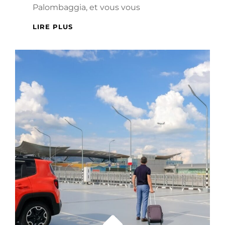
Palombaggia, et vous vous
ITINÉRAIRES
LIRE PLUS
INOUBLIABLES
:
DÉCOUVREZ
LES
PLAGES
DE
PORTO-
VECCHIO
EN
MER