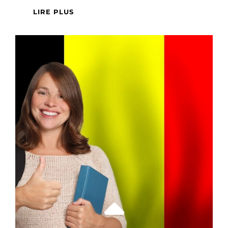
COMMENT
LIRE PLUS
BIEN
CHOISIR
UN
VIN
ITALIEN
POUR
ACCOMPAGNER
VOS
PLATS
?
GUIDE
D’ACCORDS
METS-
VINS