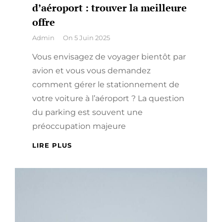
d’aéroport : trouver la meilleure
offre
By
Admin
On
5 Juin 2025
Vous envisagez de voyager bientôt par
avion et vous vous demandez
comment gérer le stationnement de
votre voiture à l’aéroport ? La question
du parking est souvent une
préoccupation majeure
GUIDE
LIRE PLUS
COMPLET
DES
PARKINGS
D’AÉROPORT
:
TROUVER
LA