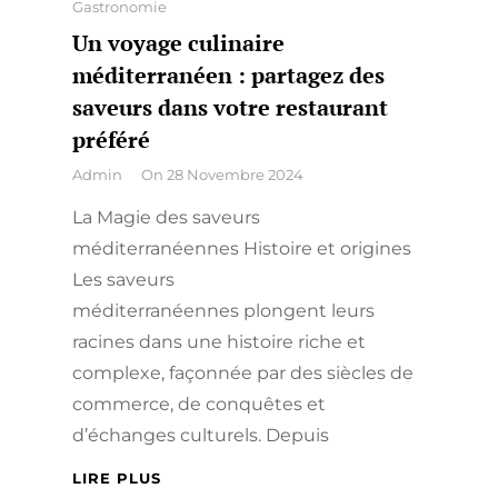
Categories
Gastronomie
Un voyage culinaire
méditerranéen : partagez des
saveurs dans votre restaurant
préféré
By
Admin
On
28 Novembre 2024
La Magie des saveurs
méditerranéennes Histoire et origines
Les saveurs
méditerranéennes plongent leurs
racines dans une histoire riche et
complexe, façonnée par des siècles de
commerce, de conquêtes et
d’échanges culturels. Depuis
UN
LIRE PLUS