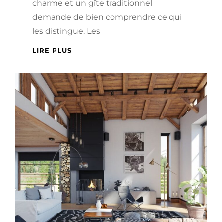
charme et un gîte traditionnel
demande de bien comprendre ce qui
les distingue. Les
GÎTES
LIRE PLUS
DE
CHARME
OU
TRADITIONNELS
:
COMMENT
CHOISIR
SELON
VOS
ENVIES
?