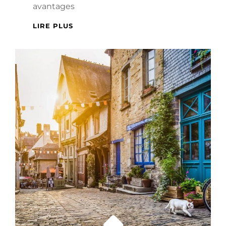
avantages
CARAVANES
LIRE PLUS
RÉSIDENTIELLES
OU
CHALETS
:
QUEL
EST
LE
MEILLEUR
CHOIX
POUR
VOS
VACANCES
?