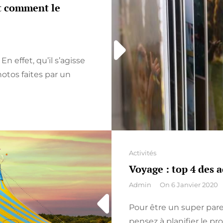
t comment le
UNE
VISITE
TOURISTIQUE
INCONTOURN
n effet, qu’il s’agisse
otos faites par un
Categories
Activités
Voyage : top 4 des a
By
Admin
On
6 Janvier 2020
Pour être un super par
pensez à planifier le p