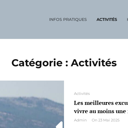
INFOS PRATIQUES
ACTIVITÉS
ON
Catégorie :
Activités
Categories
Activités
Les meilleures excu
vivre au moins une 
By
Admin
On
23 Mai 2025