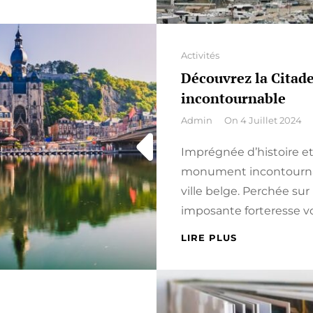
Categories
Activités
Découvrez la Citade
incontournable
By
Admin
On
4 Juillet 2024
Imprégnée d’histoire et 
monument incontournabl
ville belge. Perchée su
imposante forteresse vo
DÉCOUVREZ
LIRE PLUS
LA
CITADELLE
DE
DINANT
: