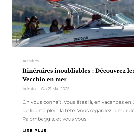
Categories
Activités
Itinéraires inoubliables : Découvrez le
Vecchio en mer
By
Admin
On
21 Mai 2025
On vous connaît. Vous êtes là, en vacances en 
de liberté plein la tête. Vous regardez la mer d
Palombaggia, et vous vous
ITINÉRAIRES
LIRE PLUS