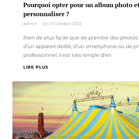
Pourquoi opter pour un album photo e
personnaliser ?
By
Admin
On
17 Octobre 2023
Rien de plus facile que de prendre des photos. E
d’un appareil dédié, d’un smartphone ou de ph
professionnel, il est très simple d’en
POURQUOI
LIRE PLUS
OPTER
POUR
UN
ALBUM
PHOTO
ET
COMMENT
LE
PERSONNALISER
?