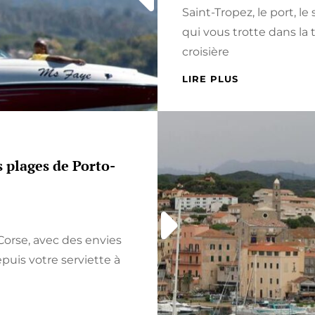
Saint-Tropez, le port, l
qui vous trotte dans la t
croisière
LES
LIRE PLUS
MEILLEURES
EXCURSIONS
EN
BATEAU
À
s plages de Porto-
SAINT-
TROPEZ
:
À
VIVRE
Corse, avec des envies
AU
MOINS
epuis votre serviette à
UNE
FOIS