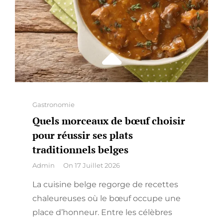
Categories
Gastronomie
Quels morceaux de bœuf choisir
pour réussir ses plats
traditionnels belges
By
Admin
On
17 Juillet 2026
La cuisine belge regorge de recettes
chaleureuses où le bœuf occupe une
place d’honneur. Entre les célèbres