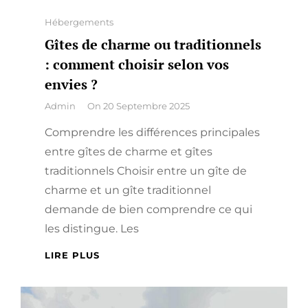
Categories
Hébergements
Gîtes de charme ou traditionnels
: comment choisir selon vos
envies ?
By
Admin
On
20 Septembre 2025
Comprendre les différences principales
entre gîtes de charme et gîtes
traditionnels Choisir entre un gîte de
charme et un gîte traditionnel
demande de bien comprendre ce qui
les distingue. Les
GÎTES
LIRE PLUS
DE
CHARME
OU