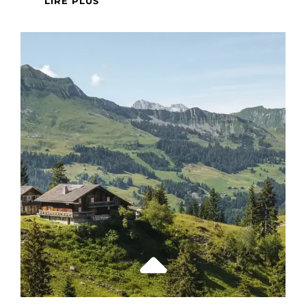
LIRE PLUS
DE
LA
NATIONALITÉ
BELGE
:
PROCÉDURES,
DOCUMENTS
ET
INTÉGRATION