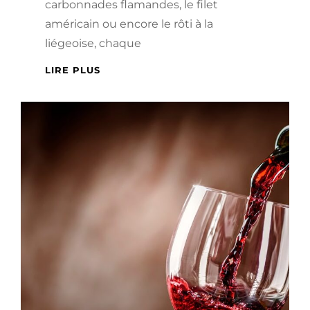
carbonnades flamandes, le filet
américain ou encore le rôti à la
liégeoise, chaque
QUELS
LIRE PLUS
MORCEAUX
DE
BŒUF
CHOISIR
POUR
RÉUSSIR
SES
PLATS
TRADITIONNELS
BELGES