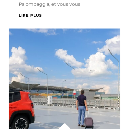
Palombaggia, et vous vous
ITINÉRAIRES
LIRE PLUS
INOUBLIABLES
:
DÉCOUVREZ
LES
PLAGES
DE
PORTO-
VECCHIO
EN
MER