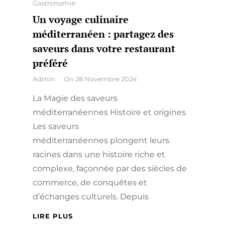
Categories
Gastronomie
Un voyage culinaire
méditerranéen : partagez des
saveurs dans votre restaurant
préféré
By
Admin
On
28 Novembre 2024
La Magie des saveurs
méditerranéennes Histoire et origines
Les saveurs
méditerranéennes plongent leurs
racines dans une histoire riche et
complexe, façonnée par des siècles de
commerce, de conquêtes et
d’échanges culturels. Depuis
UN
LIRE PLUS