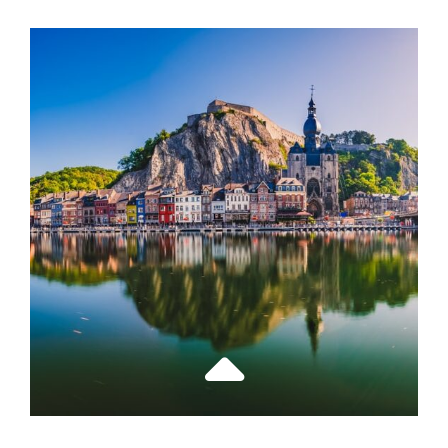
VOYAGE
CULINAIRE
MÉDITERRANÉEN
:
PARTAGEZ
DES
SAVEURS
DANS
VOTRE
RESTAURANT
PRÉFÉRÉ