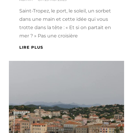
Saint-Tropez, le port, le soleil, un sorbet
dans une main et cette idée qui vous
trotte dans la tête : « Et si on partait en
mer ? » Pas une croisière
LES
LIRE PLUS
MEILLEURES
EXCURSIONS
EN
BATEAU
À
SAINT-
TROPEZ
:
À
VIVRE
AU
MOINS
UNE