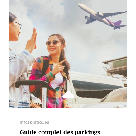
TRADITIONNELS
:
COMMENT
CHOISIR
SELON
VOS
ENVIES
?
Categories
Infos pratiques
Guide complet des parkings