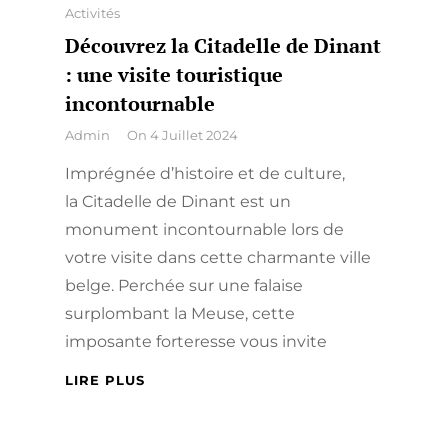
Categories
Activités
Découvrez la Citadelle de Dinant
: une visite touristique
incontournable
By
Admin
On
4 Juillet 2024
Imprégnée d’histoire et de culture,
la Citadelle de Dinant est un
monument incontournable lors de
votre visite dans cette charmante ville
belge. Perchée sur une falaise
surplombant la Meuse, cette
imposante forteresse vous invite
DÉCOUVREZ
LIRE PLUS
LA
CITADELLE
Navigation
DE