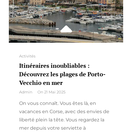
FOIS
Categories
Activités
Itinéraires inoubliables :
Découvrez les plages de Porto-
Vecchio en mer
By
Admin
On
21 Mai 2025
On vous connaît. Vous êtes là, en
vacances en Corse, avec des envies de
liberté plein la tête. Vous regardez la
mer depuis votre serviette à