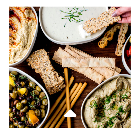
PARKING
SÉCURISÉ
:
LES
MEILLEURES
ASTUCES
POUR
UN
DÉPART
SEREIN