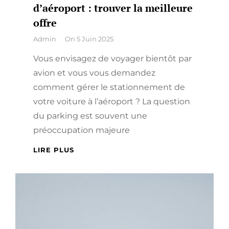
d’aéroport : trouver la meilleure
offre
By
Admin
On
5 Juin 2025
Vous envisagez de voyager bientôt par
avion et vous vous demandez
comment gérer le stationnement de
votre voiture à l’aéroport ? La question
du parking est souvent une
préoccupation majeure
GUIDE
LIRE PLUS
COMPLET
DES
PARKINGS
D’AÉROPORT
:
TROUVER
LA