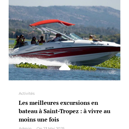
MEILLEURE
OFFRE
Categories
Activités
Les meilleures excursions en
bateau à Saint-Tropez : à vivre au
moins une fois
By
Admin
On
23 Mai 2025