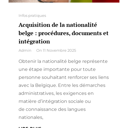
Categories
Infos pratiques
Acquisition de la nationalité
belge : procédures, documents et
intégration
By
Admin
On
11 Novembre 2025
Obtenir la nationalité belge représente
une étape importante pour toute
personne souhaitant renforcer ses liens
avec la Belgique. Entre les démarches
administratives, les exigences en
matière d’intégration sociale ou
de connaissance des langues
nationales,
ACQUISITION