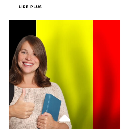
COMMENT
LIRE PLUS
BIEN
CHOISIR
UN
VIN
ITALIEN
POUR
ACCOMPAGNER
VOS
PLATS
?
GUIDE
D’ACCORDS
METS-
VINS