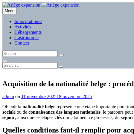
Skip
to
Menu
Ariège expansion
content
Infos pratiques
Activités
Hébergements
Gastronomie
Contact
Search
for:
Search
Search
for:
Site
Overlay
Acquisition de la nationalité belge : procé
By
admin
on
11 novembre 2025
18 novembre 2025
Obtenir la
nationalité belge
représente une étape importante pour tout
sociale
ou de
connaissance des langues nationales
, le parcours peu
séjour
, ainsi que les étapes-clés qui jalonnent ce processus, du
séjour
Quelles conditions faut-il remplir pour acq