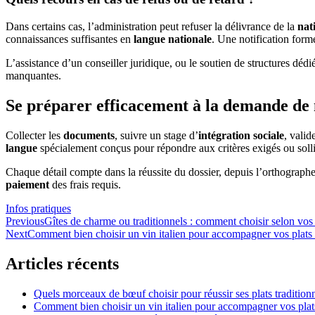
Dans certains cas, l’administration peut refuser la délivrance de la
nat
connaissances suffisantes en
langue nationale
. Une notification form
L’assistance d’un conseiller juridique, ou le soutien de structures déd
manquantes.
Se préparer efficacement à la demande de 
Collecter les
documents
, suivre un stage d’
intégration sociale
, valid
langue
spécialement conçus pour répondre aux critères exigés ou sollic
Chaque détail compte dans la réussite du dossier, depuis l’orthograph
paiement
des frais requis.
Categories
Infos pratiques
Navigation
Previous
Gîtes de charme ou traditionnels : comment choisir selon vos
Next
Comment bien choisir un vin italien pour accompagner vos plats 
de
l’article
Articles récents
Quels morceaux de bœuf choisir pour réussir ses plats tradition
Comment bien choisir un vin italien pour accompagner vos plat