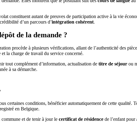
a demande. Elles montrent que le postulant suit des
cours de langue
au 
évolat constituent autant de preuves de participation active à la vie éc
crédibilité d’un parcours d’
intégration cohérent
.
dépôt de la demande ?
stration procède à plusieurs vérifications, allant de l’authenticité des pi
et la charge de travail du service concerné.
rnir tout complément d’information, actualisation de
titre de séjour
ou mi
onnée à sa démarche.
?
ous certaines conditions, bénéficier automatiquement de cette qualité. 
egistré en Belgique.
a commune et de tenir à jour le
certificat de résidence
de l’enfant pour 