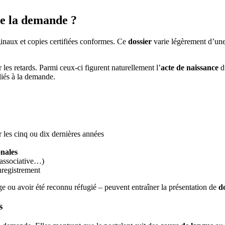
de la demande ?
inaux et copies certifiées conformes. Ce
dossier
varie légèrement d’une 
 les retards. Parmi ceux-ci figurent naturellement l’
acte de naissance
d
liés à la demande.
r les cinq ou dix dernières années
onales
 associative…)
nregistrement
ge ou avoir été reconnu réfugié – peuvent entraîner la présentation de
d
s