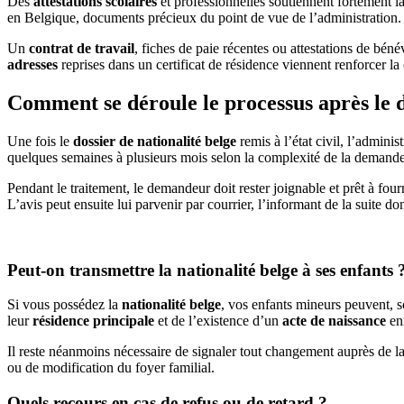
Des
attestations scolaires
et professionnelles soutiennent fortement l
en Belgique, documents précieux du point de vue de l’administration.
Un
contrat de travail
, fiches de paie récentes ou attestations de bén
adresses
reprises dans un certificat de résidence viennent renforcer la 
Comment se déroule le processus après le 
Une fois le
dossier de nationalité belge
remis à l’état civil, l’admini
quelques semaines à plusieurs mois selon la complexité de la demande 
Pendant le traitement, le demandeur doit rester joignable et prêt à fou
L’avis peut ensuite lui parvenir par courrier, l’informant de la suite d
Peut-on transmettre la nationalité belge à ses enfants 
Si vous possédez la
nationalité belge
, vos enfants mineurs peuvent, s
leur
résidence principale
et de l’existence d’un
acte de naissance
enr
Il reste néanmoins nécessaire de signaler tout changement auprès de l
ou de modification du foyer familial.
Quels recours en cas de refus ou de retard ?