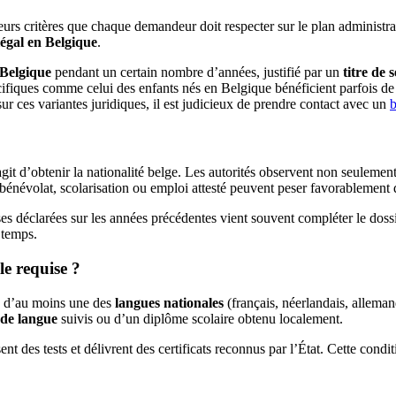
rs critères que chaque demandeur doit respecter sur le plan administrati
légal en Belgique
.
 Belgique
pendant un certain nombre d’années, justifié par un
titre de 
cifiques comme celui des enfants nés en Belgique bénéficient parfois de
sur ces variantes juridiques, il est judicieux de prendre contact avec un
b
it d’obtenir la nationalité belge. Les autorités observent non seulement 
e bénévolat, scolarisation ou emploi attesté peuvent peser favorablement 
 déclarées sur les années précédentes vient souvent compléter le dossier
 temps.
le requise ?
se d’au moins une des
langues nationales
(français, néerlandais, alleman
 de langue
suivis ou d’un diplôme scolaire obtenu localement.
t des tests et délivrent des certificats reconnus par l’État. Cette condition