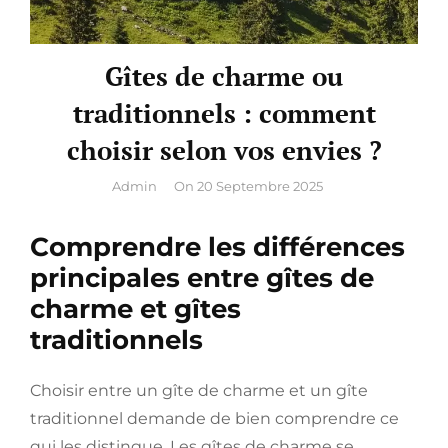
Gîtes de charme ou
traditionnels : comment
choisir selon vos envies ?
By
Admin
On
20 Septembre 2025
Comprendre les différences
principales entre gîtes de
charme et gîtes
traditionnels
Choisir entre un gîte de charme et un gîte
traditionnel demande de bien comprendre ce
qui les distingue. Les gîtes de charme se