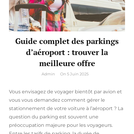
Guide complet des parkings
d’aéroport : trouver la
meilleure offre
By
Admin
On
5 Juin 2025
Vous envisagez de voyager bientôt par avion et
vous vous demandez comment gérer le
stationnement de votre voiture à l’aéroport ? La
question du parking est souvent une
préoccupation majeure pour les voyageurs.
Entre les tarifs de parking, la durée de