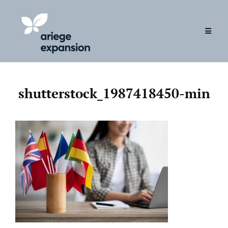
Skip
to
content
shutterstock_1987418450-min