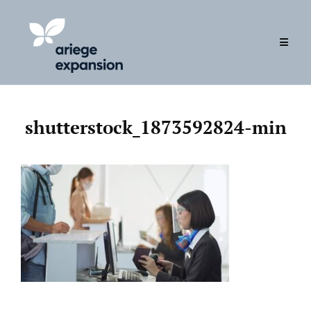
Skip
to
content
shutterstock_1873592824-min