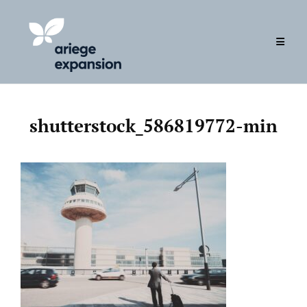
Skip
to
content
shutterstock_586819772-min