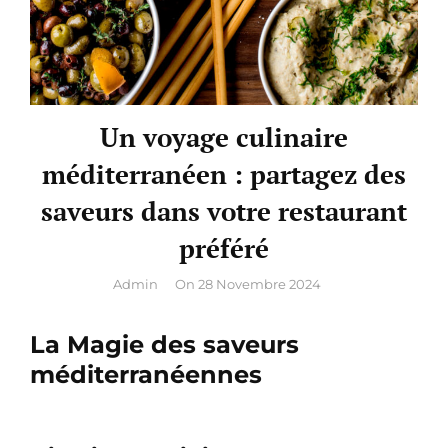
Un voyage culinaire
méditerranéen : partagez des
saveurs dans votre restaurant
préféré
By
Admin
On
28 Novembre 2024
La Magie des saveurs
méditerranéennes