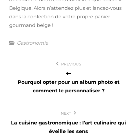
Belgique. Alors n’attendez plus et lancez-vous
dans la confection de votre propre panier
gourmand belge !
Categories
Gastronomie
Navigation
PREVIOUS
de
l’article
Pourquoi opter pour un album photo et
comment le personnaliser ?
NEXT
La cuisine gastronomique : l’art culinaire qui
éveille les sens