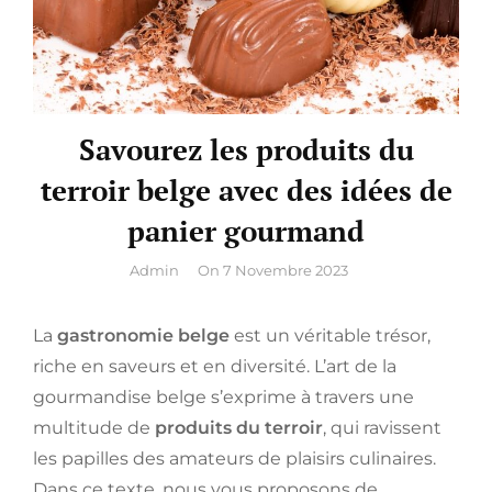
Savourez les produits du
terroir belge avec des idées de
panier gourmand
By
Admin
On
7 Novembre 2023
La
gastronomie belge
est un véritable trésor,
riche en saveurs et en diversité. L’art de la
gourmandise belge s’exprime à travers une
multitude de
produits du terroir
, qui ravissent
les papilles des amateurs de plaisirs culinaires.
Dans ce texte, nous vous proposons de