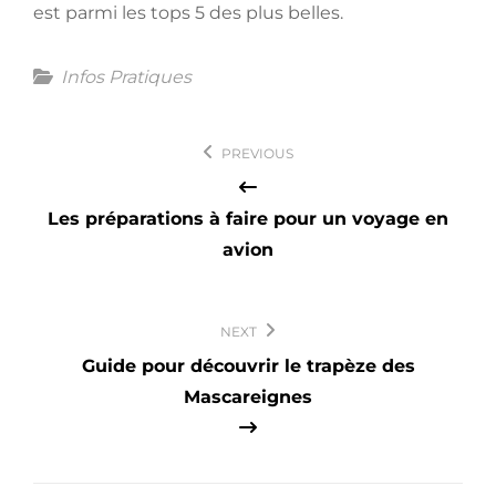
est parmi les tops 5 des plus belles.
Categories
Infos Pratiques
Navigation
PREVIOUS
de
l’article
Les préparations à faire pour un voyage en
avion
NEXT
Guide pour découvrir le trapèze des
Mascareignes